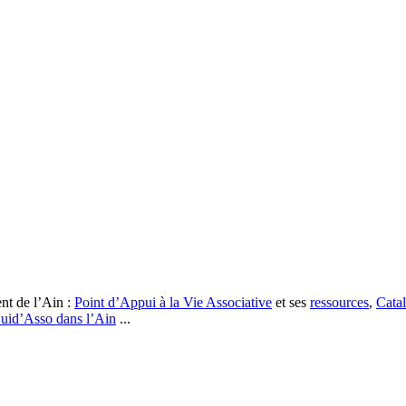
nt de l’Ain :
Point d’Appui à la Vie Associative
et ses
ressources
,
Catal
uid’Asso dans l’Ain
...