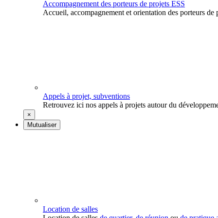
Accompagnement des porteurs de projets ESS
Accueil, accompagnement et orientation des porteurs de p
Appels à projet, subventions
Retrouvez ici nos appels à projets autour du développeme
×
Mutualiser
Location de salles
Location de salles
de quartier
,
de réunion
ou
de pratique a