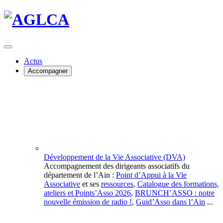
Actus
Accompagner
Développement de la Vie Associative (DVA)
Accompagnement des dirigeants associatifs du
département de l’Ain :
Point d’Appui à la Vie
Associative
et ses
ressources
,
Catalogue des formations,
ateliers et Points’Asso 2026
,
BRUNCH’ASSO : notre
nouvelle émission de radio !
,
Guid’Asso dans l’Ain
...