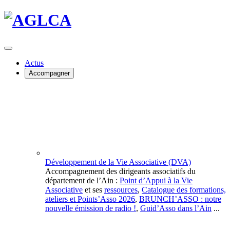
Actus
Accompagner
Développement de la Vie Associative (DVA)
Accompagnement des dirigeants associatifs du
département de l’Ain :
Point d’Appui à la Vie
Associative
et ses
ressources
,
Catalogue des formations,
ateliers et Points’Asso 2026
,
BRUNCH’ASSO : notre
nouvelle émission de radio !
,
Guid’Asso dans l’Ain
...