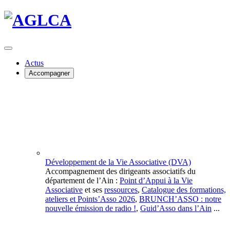
Actus
Accompagner
Développement de la Vie Associative (DVA)
Accompagnement des dirigeants associatifs du
département de l’Ain :
Point d’Appui à la Vie
Associative
et ses
ressources
,
Catalogue des formations,
ateliers et Points’Asso 2026
,
BRUNCH’ASSO : notre
nouvelle émission de radio !
,
Guid’Asso dans l’Ain
...