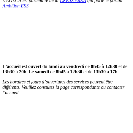
L'AGLCA est partenaire de la
CRESS AuRA
qui porte le portail
Ambition ESS
L’accueil est ouvert
du
lundi au vendredi
de
8h45
à
12h30
et de
13h30
à
20h
. Le
samedi
de
8h45
à
12h30
et de
13h30
à
17h
Les horaires et jours d’ouvertures des services peuvent être
différents. Veuillez consultez la page correspondante ou contacter
l’accueil