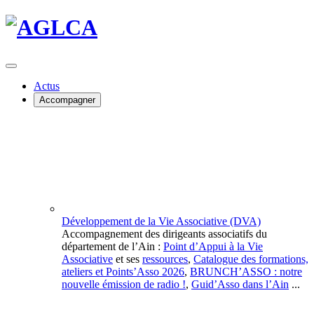
Actus
Accompagner
Développement de la Vie Associative (DVA)
Accompagnement des dirigeants associatifs du
département de l’Ain :
Point d’Appui à la Vie
Associative
et ses
ressources
,
Catalogue des formations,
ateliers et Points’Asso 2026
,
BRUNCH’ASSO : notre
nouvelle émission de radio !
,
Guid’Asso dans l’Ain
...