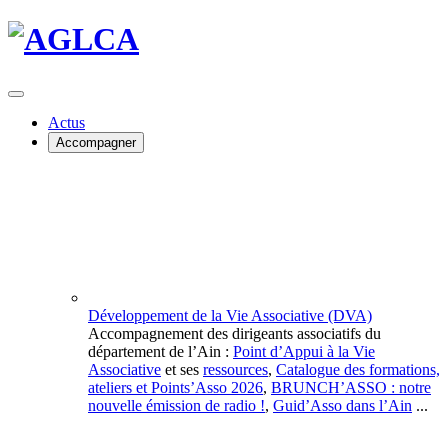
Actus
Accompagner
Développement de la Vie Associative (DVA)
Accompagnement des dirigeants associatifs du
département de l’Ain :
Point d’Appui à la Vie
Associative
et ses
ressources
,
Catalogue des formations,
ateliers et Points’Asso 2026
,
BRUNCH’ASSO : notre
nouvelle émission de radio !
,
Guid’Asso dans l’Ain
...