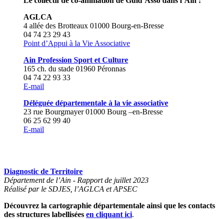
Le collectif de co-animation de Guid’Asso dans l’Ain :
AGLCA
4 allée des Brotteaux 01000 Bourg-en-Bresse
04 74 23 29 43
Point d’Appui à la Vie Associative
Ain Profession Sport et Culture
165 ch. du stade 01960 Péronnas
04 74 22 93 33
E-mail
Déléguée départementale à la vie associative
23 rue Bourgmayer 01000 Bourg –en-Bresse
06 25 62 99 40
E-mail
Diagnostic de Territoire
Département de l’Ain - Rapport de juillet 2023
Réalisé par le SDJES, l’AGLCA et APSEC
Découvrez la cartographie départementale ainsi que les contacts
des structures labellisées
en cliquant ici
.