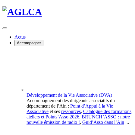
Actus
Accompagner
Développement de la Vie Associative (DVA)
Accompagnement des dirigeants associatifs du
département de l’Ain :
Point d’Appui à la Vie
Associative
et ses
ressources
,
Catalogue des formations,
ateliers et Points’Asso 2026
,
BRUNCH’ASSO : notre
nouvelle émission de radio !
,
Guid’Asso dans l’Ain
...