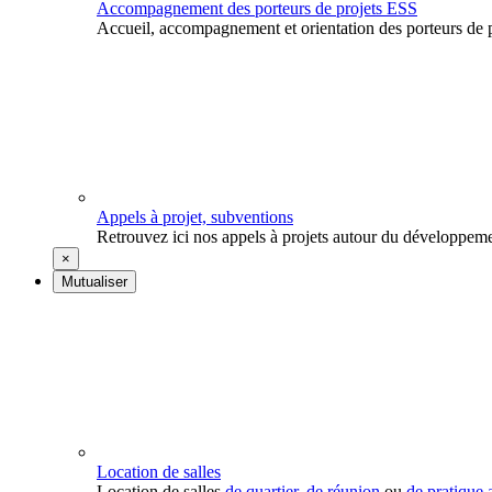
Accompagnement des porteurs de projets ESS
Accueil, accompagnement et orientation des porteurs de p
Appels à projet, subventions
Retrouvez ici nos appels à projets autour du développeme
×
Mutualiser
Location de salles
Location de salles
de quartier
,
de réunion
ou
de pratique a