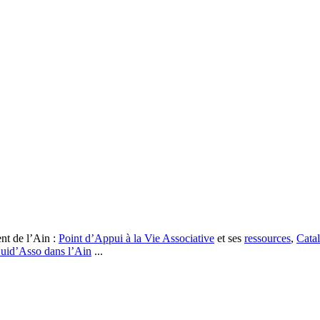
nt de l’Ain :
Point d’Appui à la Vie Associative
et ses
ressources
,
Catal
uid’Asso dans l’Ain
...