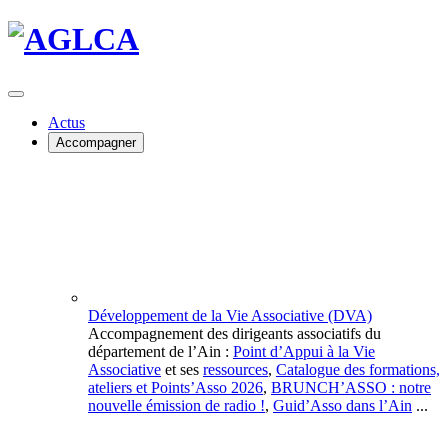
Actus
Accompagner
Développement de la Vie Associative (DVA)
Accompagnement des dirigeants associatifs du
département de l’Ain :
Point d’Appui à la Vie
Associative
et ses
ressources
,
Catalogue des formations,
ateliers et Points’Asso 2026
,
BRUNCH’ASSO : notre
nouvelle émission de radio !
,
Guid’Asso dans l’Ain
...