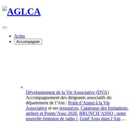
Actus
Accompagner
Développement de la Vie Associative (DVA)
Accompagnement des dirigeants associatifs du
département de l’Ain :
Point d’Appui à la Vie
Associative
et ses
ressources
,
Catalogue des formations,
ateliers et Points’Asso 2026
,
BRUNCH’ASSO : notre
nouvelle émission de radio !
,
Guid’Asso dans l’Ain
...