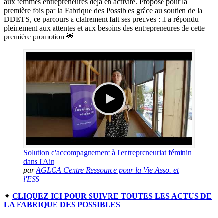
aux femmes entrepreneures déjà en activité. Proposé pour la
première fois par la Fabrique des Possibles grâce au soutien de la
DDETS, ce parcours a clairement fait ses preuves : il a répondu
pleinement aux attentes et aux besoins des entrepreneures de cette
première promotion 🌟
Solution d'accompagnement à l'entrepreneuriat féminin
dans l'Ain
par
AGLCA Centre Ressource pour la Vie Asso. et
l'ESS
✦
CLIQUEZ ICI POUR SUIVRE TOUTES LES ACTUS DE
LA FABRIQUE DES POSSIBLES