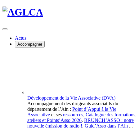
Actus
Accompagner
Développement de la Vie Associative (DVA)
Accompagnement des dirigeants associatifs du
département de l’Ain :
Point d’Appui à la Vie
Associative
et ses
ressources
,
Catalogue des formations,
ateliers et Points’Asso 2026
,
BRUNCH’ASSO : notre
nouvelle émission de radio !
,
Guid’Asso dans l’Ain
...