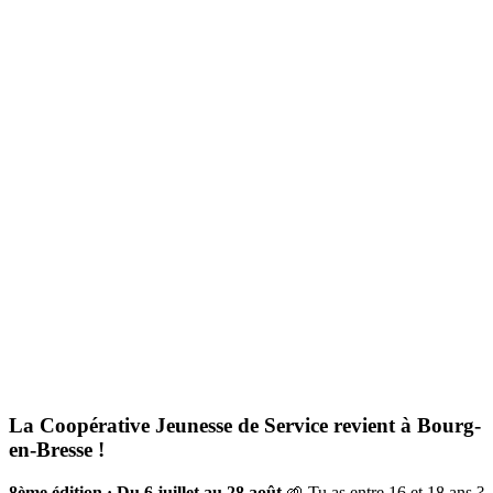
La Coopérative Jeunesse de Service revient à Bourg-
en-Bresse !
8ème édition · Du 6 juillet au 28 août
🌱 Tu as entre 16 et 18 ans ?