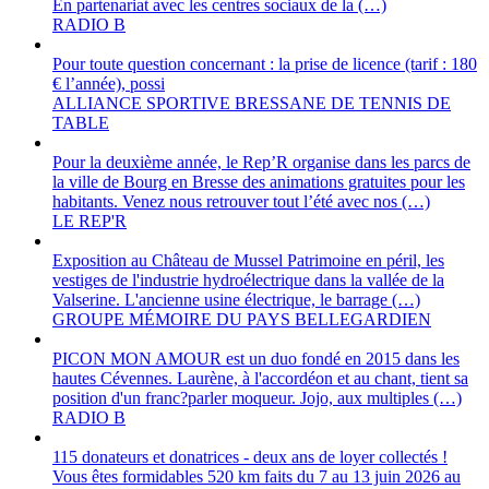
En partenariat avec les centres sociaux de la (…)
RADIO B
Pour toute question concernant : la prise de licence (tarif : 180
€ l’année), possi
ALLIANCE SPORTIVE BRESSANE DE TENNIS DE
TABLE
Pour la deuxième année, le Rep’R organise dans les parcs de
la ville de Bourg en Bresse des animations gratuites pour les
habitants. Venez nous retrouver tout l’été avec nos (…)
LE REP'R
Exposition au Château de Mussel Patrimoine en péril, les
vestiges de l'industrie hydroélectrique dans la vallée de la
Valserine. L'ancienne usine électrique, le barrage (…)
GROUPE MÉMOIRE DU PAYS BELLEGARDIEN
PICON MON AMOUR est un duo fondé en 2015 dans les
hautes Cévennes. Laurène, à l'accordéon et au chant, tient sa
position d'un franc?parler moqueur. Jojo, aux multiples (…)
RADIO B
115 donateurs et donatrices - deux ans de loyer collectés !
Vous êtes formidables 520 km faits du 7 au 13 juin 2026 au