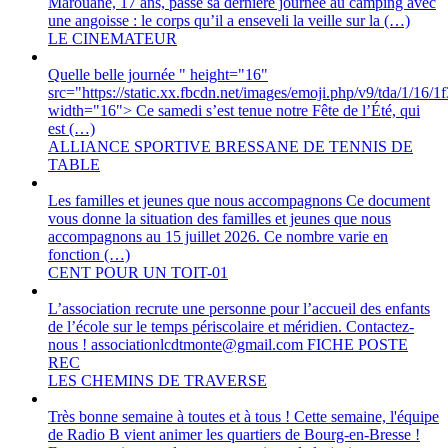
Marouane, 17 ans, passe sa dernière journée au camping avec
une angoisse : le corps qu’il a enseveli la veille sur la (…)
LE CINEMATEUR
Quelle belle journée " height="16"
src="https://static.xx.fbcdn.net/images/emoji.php/v9/tda/1/16/1
width="16"> Ce samedi s’est tenue notre Fête de l’Été, qui
est (…)
ALLIANCE SPORTIVE BRESSANE DE TENNIS DE
TABLE
Les familles et jeunes que nous accompagnons Ce document
vous donne la situation des familles et jeunes que nous
accompagnons au 15 juillet 2026. Ce nombre varie en
fonction (…)
CENT POUR UN TOIT-01
L’association recrute une personne pour l’accueil des enfants
de l’école sur le temps périscolaire et méridien. Contactez-
nous ! associationlcdtmonte@gmail.com FICHE POSTE
REC
LES CHEMINS DE TRAVERSE
Très bonne semaine à toutes et à tous ! Cette semaine, l'équipe
de Radio B vient animer les quartiers de Bourg-en-Bresse !