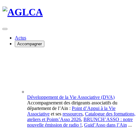
Actus
Accompagner
Développement de la Vie Associative (DVA)
Accompagnement des dirigeants associatifs du
département de l’Ain :
Point d’Appui à la Vie
Associative
et ses
ressources
,
Catalogue des formations,
ateliers et Points’Asso 2026
,
BRUNCH’ASSO : notre
nouvelle émission de radio !
,
Guid’Asso dans l’Ain
...