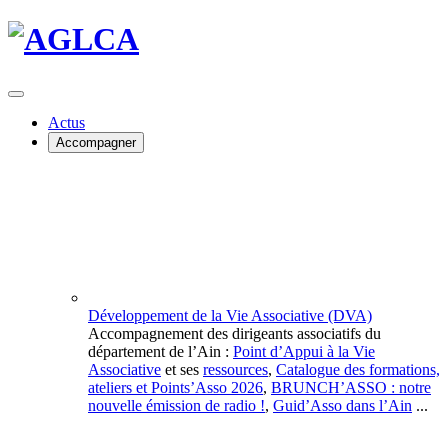
Actus
Accompagner
Développement de la Vie Associative (DVA)
Accompagnement des dirigeants associatifs du
département de l’Ain :
Point d’Appui à la Vie
Associative
et ses
ressources
,
Catalogue des formations,
ateliers et Points’Asso 2026
,
BRUNCH’ASSO : notre
nouvelle émission de radio !
,
Guid’Asso dans l’Ain
...