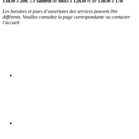
13h30
à
20h
. Le
samedi
de
8h45
à
12h30
et de
13h30
à
17h
Les horaires et jours d’ouvertures des services peuvent être
différents. Veuillez consultez la page correspondante ou contacter
l’accueil